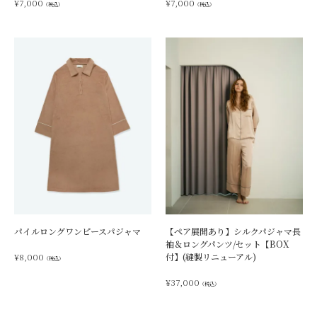
¥
7,000
¥
7,000
（税込）
（税込）
パイルロングワンピースパジャマ
【ペア展開あり】シルクパジャマ長
袖＆ロングパンツ/セット【BOX
¥
8,000
付】(縫製リニューアル)
（税込）
¥
37,000
（税込）