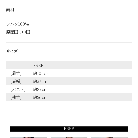
素材
シルク100%
原産国：中国
サイズ
FREE
[着丈]
約100cm
[肩幅]
約37cm
[バスト]
約87cm
[袖丈]
約56cm