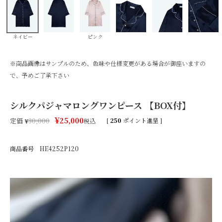
ネイビー
ピンク
※商品画像はサンプルのため、色味や仕様変更がある場合が御座いますの
で、予めご了承下さい
シルクパジャマロングワンピース 【BOX付】
¥
25,000
定価
[
250
ポイント進呈 ]
¥
30,000
税込
商品番号
HE4252P120