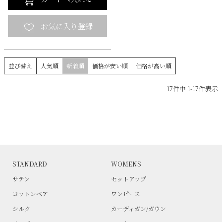
並び替え
人気順
新着順
価格が安い順
価格が高い順
17
件中
1
-
17
件表示
STANDARD
WOMENS
サテン
セットアップ
コットンベア
ワンピース
シルク
カーディガン/ガウン