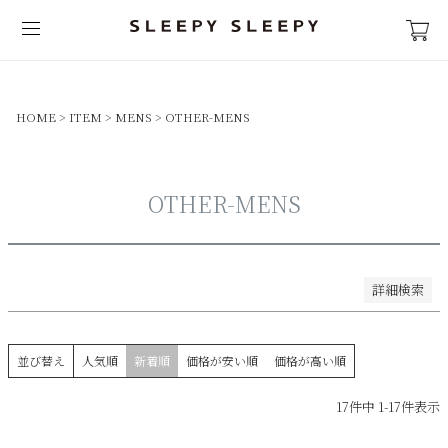
並び順
新着順
登録順
価格が安い順
HOME
ITEM
MENS
OTHER-MENS
価格が高い順
優先度順
レビュー順
OTHER-MENS
キーワードヒット順
検索
詳細検索
並び替え
人気順
新着順
価格が安い順
価格が高い順
17
件中
1
-
17
件表示