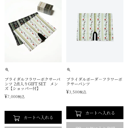
ブライダルフラワーボクサーパ
ブライダルボーダ－フラワーボ
ンツ 2点入りGIFT SET メン
クサーパンツ
ズ【ショッパー付】
¥
3,500
税込
¥
7,000
税込
カートへ入れる
カートへ入れる