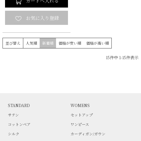
カートへ入れる
並び替え
人気順
新着順
価格が安い順
価格が高い順
15
件中
1
-
15
件表示
STANDARD
WOMENS
サテン
セットアップ
コットンベア
ワンピース
シルク
カーディガン/ガウン