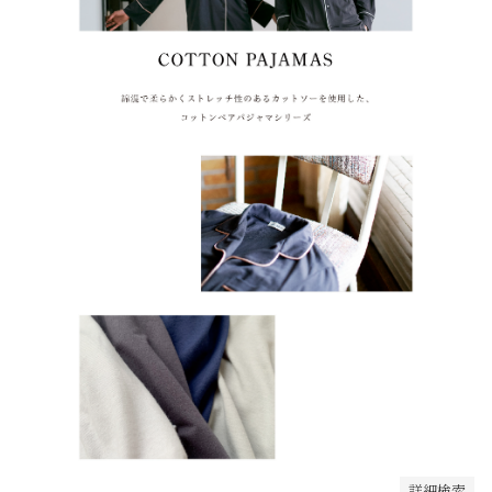
ボーダー系
在庫なし商品
在庫なし商品を表示しない
商品番号/JANコード
並び順
新着順
登録順
価格が安い順
価格が高い順
優先度順
レビュー順
キーワードヒット順
検索
詳細検索