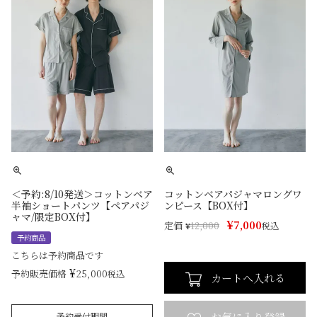
＜予約:8/10発送＞コットンベア
コットンベアパジャマロングワ
半袖ショートパンツ【ペアパジ
ンピース【BOX付】
ャマ/限定BOX付】
¥
7,000
定価
¥
12,000
税込
予約商品
こちらは予約商品です
¥
25,000
予約販売価格
税込
カートへ入れる
予約受付期間