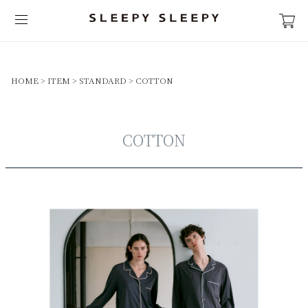
価格
〜
HOME
ITEM
STANDARD
COTTON
カラー
ネイビー系
ピンク系
COTTON
ホワイト系
グレー系
ベージュ・ブラウン系
チャコール・ブラック系
グリーン系
レッド・オレンジ系
パープル・ブルー系
柄プリント系
ストライプ系