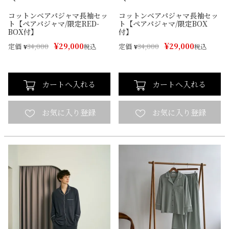
コットンベアパジャマ長袖セッ
コットンベアパジャマ長袖セッ
ト【ペアパジャマ/限定RED-
ト【ペアパジャマ/限定BOX
BOX付】
付】
¥
¥
29,000
29,000
定価
定価
¥
34,000
税込
¥
34,000
税込
カートへ入れる
カートへ入れる