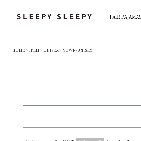
キーワード
PAIR PAJAMA
検索
価格
〜
HOME
ITEM
UNISEX
GOWN-UNISEX
カラー
ネイビー系
ピンク系
ホワイト系
グレー系
チャコール・ブラック系
グリーン系
レッド
パープル・ブルー系
柄プリント系
ストライ
検索