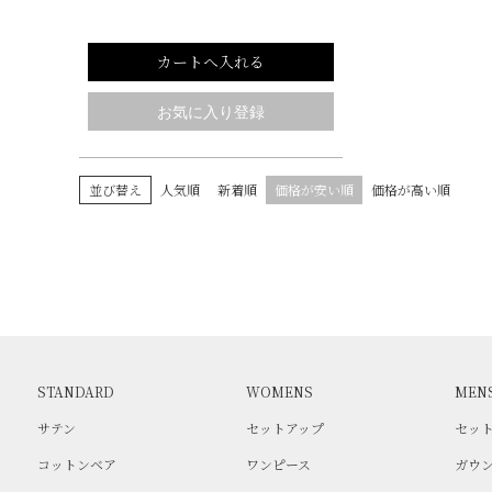
カートへ入れる
並び替え
人気順
新着順
価格が安い順
価格が高い順
STANDARD
WOMENS
MEN
サテン
セットアップ
セッ
コットンベア
ワンピース
ガウ