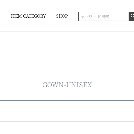
在庫なし商品
S
ITEM CATEGORY
SHOP
在庫なし商品を表示しない
商品番号/JANコード
並び順
新着順
登録順
価格が安
ベージュ・ブラウン系
キーワードヒット順
・オレンジ系
プ系
ボーダー系
GOWN-UNISEX