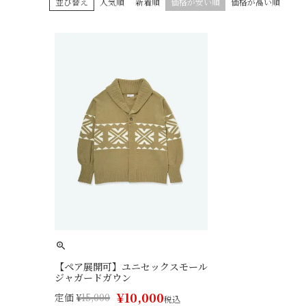
並び替え
人気順
新着順
価格が安い順
価格が高い順
【ペア展開可】ユニセックスモール
ジャガードガウン
¥
10,000
定価
¥
15,000
税込