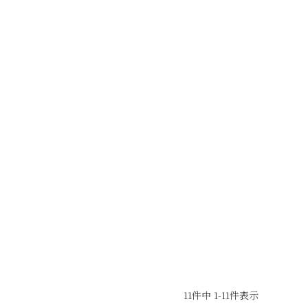
11
件中
1
-
11
件表示