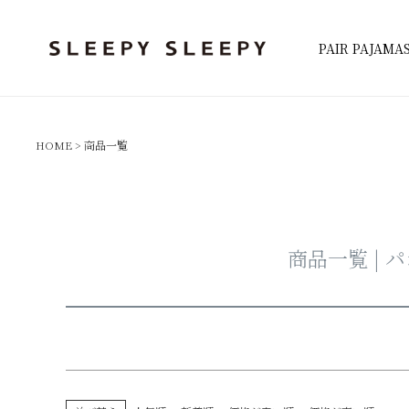
キーワード
PAIR PAJAMA
検索
価格
〜
HOME
商品一覧
カラー
ネイビー系
ピンク系
ホワイト系
グレー系
チャコール・ブラック系
グリーン系
レッド
パープル・ブルー系
柄プリント系
ストライ
商品一覧 | 
検索