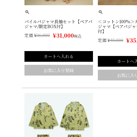
パイルパジャマ長袖セット【ペアパ
＜コットン100%＞
ジャマ/限定BOX付】
ジャマ【ペアパジャマ
付】
¥
31,000
定価
¥
36,000
税込
¥
35
定価
¥
40,000
カートへ入れる
カートへ