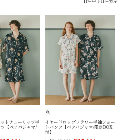
11
件中
1
-
11
件表示
ロットチューリップ半
イヤードロップフラワー半袖ショー
ツ【ペアパジャマ/
トパンツ【ペアパジャマ/限定BOX
付】