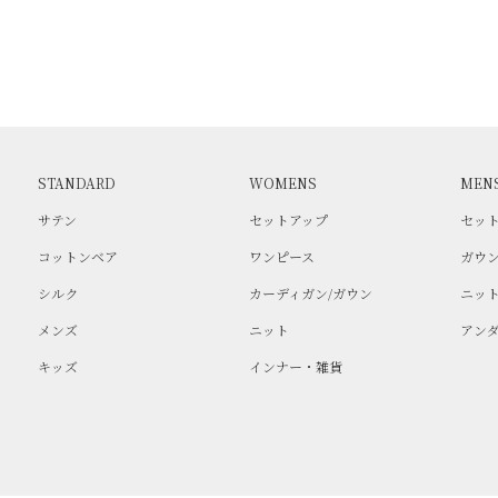
STANDARD
WOMENS
MEN
サテン
セットアップ
セッ
コットンベア
ワンピース
ガウ
シルク
カーディガン/ガウン
ニッ
メンズ
ニット
アン
キッズ
インナー・雑貨