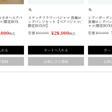
カカオハスクパ
ステッチフラワーパジャマ 長袖ロ
シアーガーデ
/限定BOX
ングパンツセット【ペアパジャマ/
長袖ロングパ
限定BOX付】
ャマ/限定BOX
,000
¥
28,000
定価
¥
33,000
定価
¥
33,000
税込
税込
入れる
カートへ入れる
カー