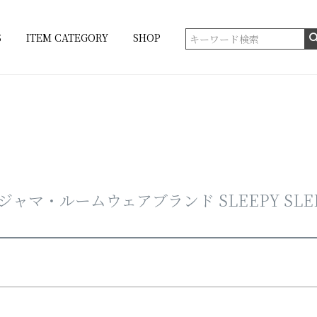
在庫なし商品
S
ITEM CATEGORY
SHOP
在庫なし商品を表示しない
商品番号/JANコード
並び順
新着順
登録順
価格が安
ベージュ・ブラウン系
キーワードヒット順
・オレンジ系
プ系
ボーダー系
パジャマ・ルームウェアブランド SLEEPY SLE