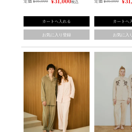
¥
31,000
¥
31
定価
¥
36,000
定価
¥
36,000
税込
カートへ入れる
カートへ