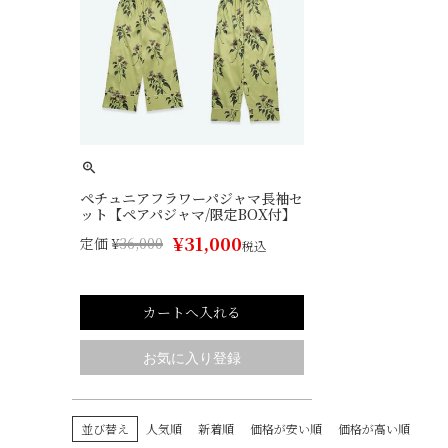
ペチュニアフラワーパジャマ長袖セ
ット【ペアパジャマ/限定BOX付】
¥
31,000
定価
¥
36,000
税込
カートへ入れる
並び替え
人気順
新着順
価格が安い順
価格が高い順