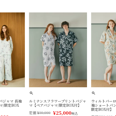
パジャマ 長袖
ルミナンスフラワープリントパジャ
ウィルトパー
/限定BOX
マ【ペアパジャマ/限定BOX付】
袖ショートパン
限定BOX付】
¥
25,000
定価
¥
30,000
税込