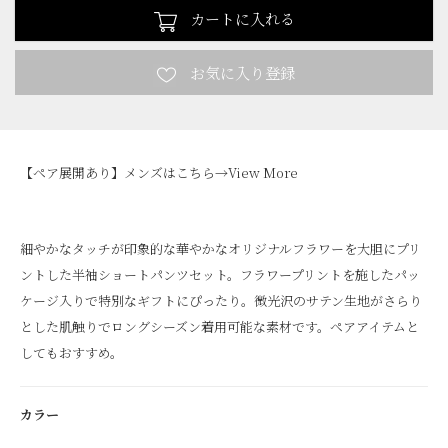
カートに入れる
【ペア展開あり】メンズはこちら→
View More
細やかなタッチが印象的な華やかなオリジナルフラワーを大胆にプリ
ントした半袖ショートパンツセット。フラワープリントを施したパッ
ケージ入りで特別なギフトにぴったり。微光沢のサテン生地がさらり
とした肌触りでロングシーズン着用可能な素材です。ペアアイテムと
してもおすすめ。
カラー