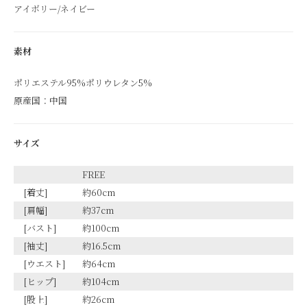
アイボリー/ネイビー
素材
ポリエステル95%ポリウレタン5%
原産国：中国
サイズ
FREE
[着丈]
約60cm
[肩幅]
約37cm
[バスト]
約100cm
[袖丈]
約16.5cm
[ウエスト]
約64cm
[ヒップ]
約104cm
[股上]
約26cm