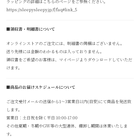
ラッピングの詳細はこちらのページをご参照ください。
https://sleepysleepy.jp/f/faq#link_5
■領収書・明細書について
オンラインストアのご注文には、明細書の同梱はございません。
送り先様には金額のわかるものは入っておりません。
領収書をご希望のお客様は、マイページよりダウンロードしていただ
けます。
■商品のお届けスケジュールについて
ご注文受付メールの送信から1～3営業日以内(目安)にて商品を発送致
します。
営業日：土日祝を除く平日 10:00-17:00
その他夏期・冬期やGW等の大型連休、棚卸し期間は休業いたしま
す。