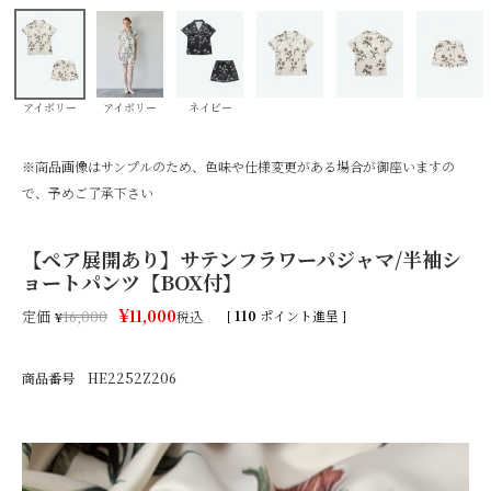
アイボリー
アイボリー
ネイビー
※商品画像はサンプルのため、色味や仕様変更がある場合が御座いますの
で、予めご了承下さい
【ペア展開あり】サテンフラワーパジャマ/半袖シ
ョートパンツ【BOX付】
¥
11,000
定価
[
110
ポイント進呈 ]
¥
16,000
税込
商品番号
HE2252Z206