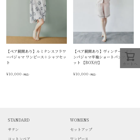
【ペア展開あり】ルミナンスフラワ
【ペア展開あり】ヴィンテージサテ
ーパジャマ ワンピース＋シャツセッ
ンパジャマ半袖ショートパンツ/セ
ト
ット 【BOX付】
カートへ
¥
10,000
¥
10,000
（税込）
（税込）
STANDARD
WOMENS
サテン
セットアップ
コットンベア
ワンピース