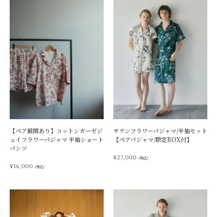
【ペア展開あり】コットンガーゼジ
サテンフラワーパジャマ/半袖セット
ュイフラワーパジャマ 半袖ショート
【ペアパジャマ/限定BOX付】
パンツ
¥
27,000
（税込）
¥
16,000
（税込）