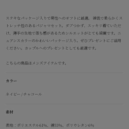
ステキなパッケージ入りで男性へのギフトに最適。 綿混で柔らかくス
トレッチ性のあるパジャマセット。ダブつかず、スッキリ着ていただ
け、薄手の生地で落ち感があるためシルエットがとても綺麗です。ニ
ュアンスカラーのかわいいパッケージ入り。ぜひプレゼントにご活用
ください。カップルへのプレゼントとしても最適です。
こちらの商品はメンズアイテムです。
カラー
ネイビー / チャコール
素材
表地：ポリエステル61％、綿33％、ポリウレタン6％