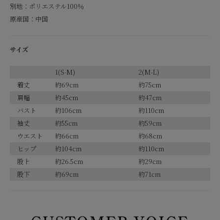
別地：ポリエステル100％
原産国：中国
サイズ
1(S-M)
2(M-L)
着丈
約69cm
約75cm
肩幅
約45cm
約47cm
バスト
約106cm
約110cm
袖丈
約55cm
約59cm
ウエスト
約66cm
約68cm
ヒップ
約104cm
約110cm
股上
約26.5cm
約29cm
股下
約69cm
約71cm