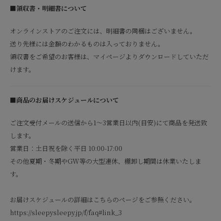
■領収書・明細書について
オンラインストアのご注文には、明細書の同梱はございません。
送り先様には金額のわかるものは入っておりません。
領収書をご希望のお客様は、マイページよりダウンロードしていただ
けます。
■商品のお届けスケジュールについて
ご注文受付メールの送信から1～3営業日以内(目安)にて商品を発送致
します。
営業日：土日祝を除く平日 10:00-17:00
その他夏期・冬期やGW等の大型連休、棚卸し期間は休業いたしま
す。
お届けスケジュールの詳細はこちらのページをご参照ください。
https://sleepysleepy.jp/f/faq#link_3