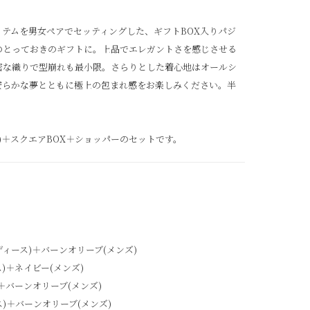
人気アイテムを男女ペアでセッティングした、ギフトBOX入りパジ
のとっておきのギフトに。上品でエレガントさを感じさせる
密な織りで型崩れも最小限。さらりとした着心地はオールシ
安らかな夢とともに極上の包まれ感をお楽しみください。半
り)＋スクエアBOX＋ショッパーのセットです。
ィース)＋バーンオリーブ(メンズ)
)＋ネイビー(メンズ)
＋バーンオリーブ(メンズ)
)＋バーンオリーブ(メンズ)