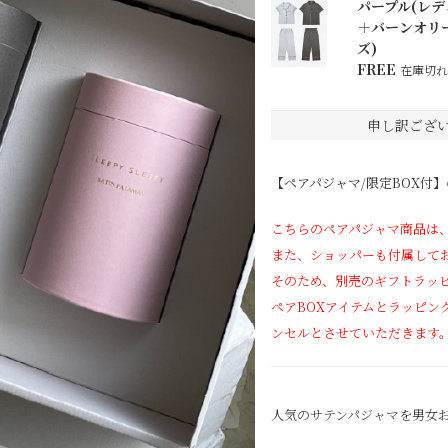
パープル(レデ
＋バーンオリ
ズ)
FREE
在庫切れ
申し訳ござ
【ペアパジャマ/限定BOX付
こちらのペアパジャマ商品は
また、ショッパーも付属して
そのため、別売のギフトラッ
ペアBOXアイテムとラッピ
ンセルとさせていただきます
人気のサテンパジャマを男女