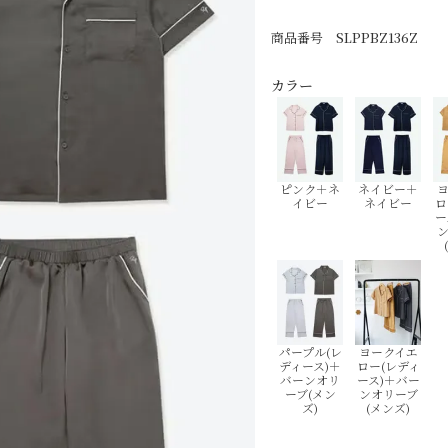
商品番号
SLPPBZ136Z
カラー
ピンク＋ネ
ネイビー＋
イビー
ネイビー
ロ
ー
パープル(レ
ヨークイエ
ディース)＋
ロー(レディ
バーンオリ
ース)＋バー
ーブ(メン
ンオリーブ
ズ)
(メンズ)