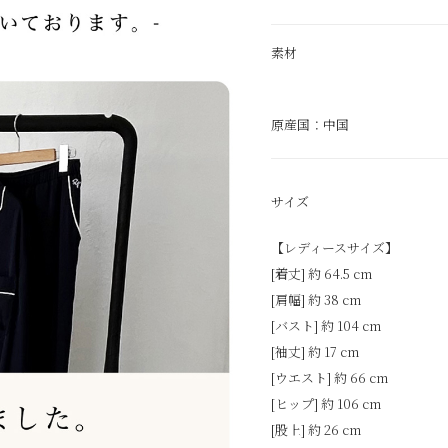
素材
原産国：中国
サイズ
【レディースサイズ】
[着丈] 約 64.5 cm
[肩幅] 約 38 cm
[バスト] 約 104 cm
[袖丈] 約 17 cm
[ウエスト] 約 66 cm
[ヒップ] 約 106 cm
[股上] 約 26 cm