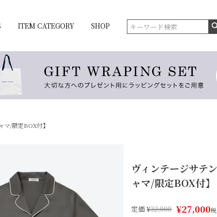
S
ITEM CATEGORY
SHOP
マ/限定BOX付】
ヴィンテージサテ
ャマ/限定BOX付】
¥
27,000
定価
¥
32,000
税