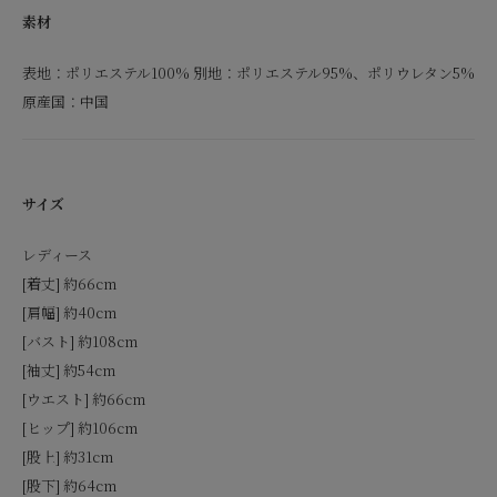
素材
表地：ポリエステル100% 別地：ポリエステル95%、ポリウレタン5%
原産国：中国
サイズ
レディース
[着丈] 約66cm
[肩幅] 約40cm
[バスト] 約108cm
[袖丈] 約54cm
[ウエスト] 約66cm
[ヒップ] 約106cm
[股上] 約31cm
[股下] 約64cm