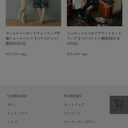
ウィルトパーロットチューリップ半
ユニセックスベロアプリントセット
袖ショートパンツ【ペアパジャマ/
アップ【ペアパジャマ/限定RED-B
限定BOX付】
OX付】
¥
25,000
¥
31,000
（税込）
（税込）
STANDARD
WOMENS
サテン
セットアップ
カートへ
コットンベア
ワンピース
シルク
カーディガン/ガウン