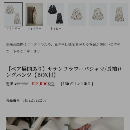
アイボリー
アイボリー
ネイビー
※商品画像はサンプルのため、色味や仕様変更がある場合が御座いますの
で、予めご了承下さい
【ペア展開あり】サテンフラワーパジャマ/長袖ロ
ングパンツ【BOX付】
¥
13,000
定価
[
130
ポイント進呈 ]
¥
18,000
税込
商品番号
HE2252Z207