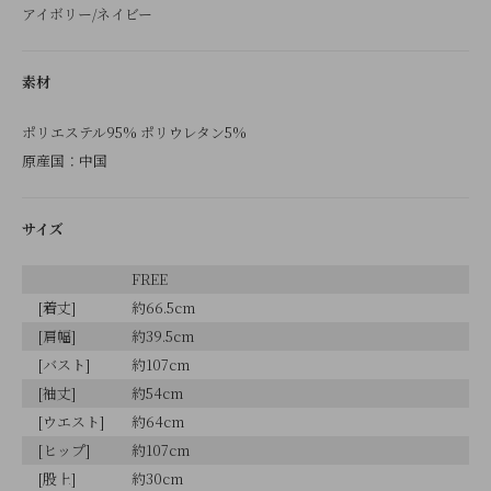
アイボリー/ネイビー
素材
ポリエステル95% ポリウレタン5%
原産国：中国
サイズ
FREE
[着丈]
約66.5cm
[肩幅]
約39.5cm
[バスト]
約107cm
[袖丈]
約54cm
[ウエスト]
約64cm
[ヒップ]
約107cm
[股上]
約30cm