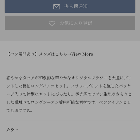
再入荷通知
【ペア展開あり】メンズはこちら→
View More
細やかなタッチが印象的な華やかなオリジナルフラワーを大胆にプリ
ントした長袖ロングパンツセット。フラワープリントを施したパッケ
ージ入りで特別なギフトにぴったり。微光沢のサテン生地がさらりと
した肌触りでロングシーズン着用可能な素材です。ペアアイテムとし
てもおすすめ。
カラー