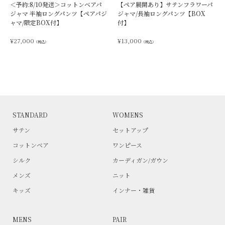
＜予約:8/10発送＞コットンベアパ
【ペア展開あり】サテンフラワーパ
ジャマ 半袖ロングパンツ【ペアパジ
ジャマ/長袖ロングパンツ【BOX
ャマ/限定BOX付】
付】
¥
27,000
¥
13,000
（税込）
（税込）
STANDARD
WOMENS
サテン
セットアップ
コットンベア
ワンピース
シルク
カーディガン/ガウン
メンズ
ニット
キッズ
インナー・雑貨
MENS
PAIR