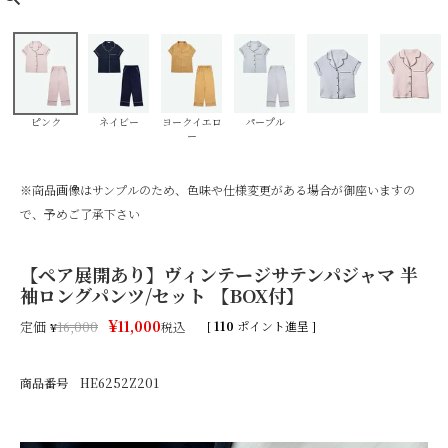
ピンク
ネイビー
ヨークイエロ
パープル
ー
※商品画像はサンプルのため、色味や仕様変更がある場合が御座いますの
で、予めご了承下さい
【ペア展開あり】ヴィンテージサテンパジャマ 半
袖ロングパンツ/セット 【BOX付】
¥
11,000
定価
[
110
ポイント進呈 ]
¥
16,000
税込
商品番号
HE6252Z201