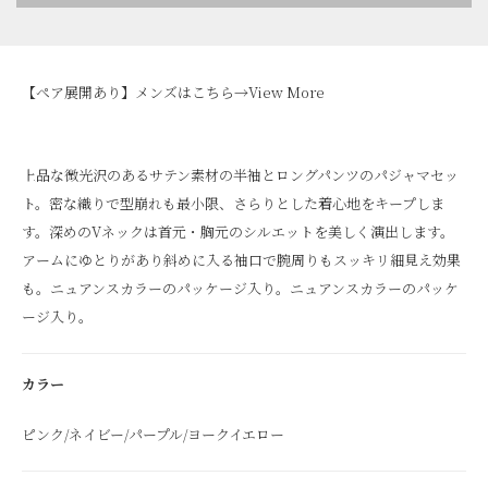
【ペア展開あり】メンズはこちら→
View More
上品な微光沢のあるサテン素材の半袖とロングパンツのパジャマセッ
ト。密な織りで型崩れも最小限、さらりとした着心地をキープしま
す。深めのVネックは首元・胸元のシルエットを美しく演出します。
アームにゆとりがあり斜めに入る袖口で腕周りもスッキリ細見え効果
も。ニュアンスカラーのパッケージ入り。ニュアンスカラーのパッケ
ージ入り。
カラー
ピンク/ネイビー/パープル/ヨークイエロー