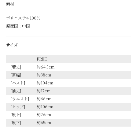
素材
ポリエステル100%
原産国：中国
サイズ
FREE
[着丈]
約64.5cm
[肩幅]
約38cm
[バスト]
約104cm
[袖丈]
約17cm
[ウエスト]
約66cm
[ヒップ]
約106cm
[股上]
約26cm
[股下]
約65cm