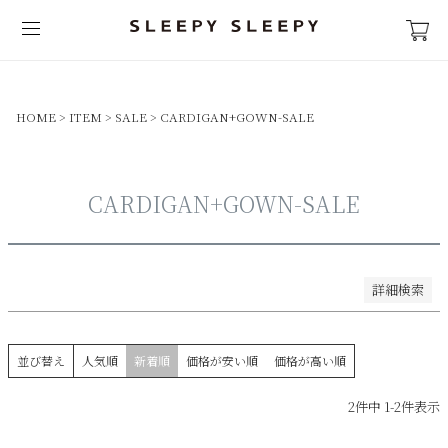
並び順
新着順
登録順
価格が安い順
HOME
ITEM
SALE
CARDIGAN+GOWN-SALE
価格が高い順
優先度順
レビュー順
CARDIGAN+GOWN-SALE
キーワードヒット順
検索
詳細検索
並び替え
人気順
新着順
価格が安い順
価格が高い順
2
件中
1
-
2
件表示