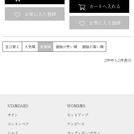
カートへ入れる
並び替え
人気順
新着順
価格が安い順
価格が高い順
2
件中
1
-
2
件表示
STANDARD
WOMENS
サテン
セットアップ
コットンベア
ワンピース
シルク
カーディガン/ガウン