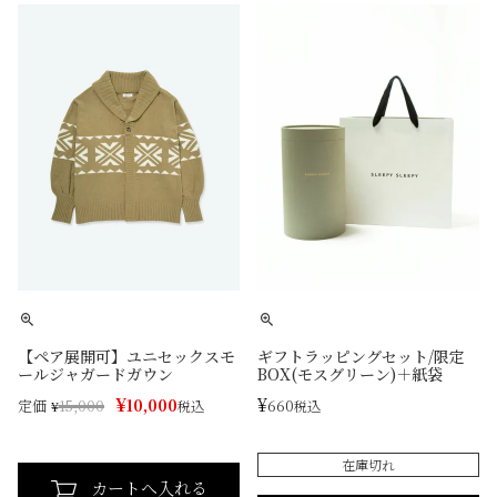
【ペア展開可】ユニセックスモ
ギフトラッピングセット/限定
ールジャガードガウン
BOX(モスグリーン)＋紙袋
¥
¥
10,000
660
定価
¥
15,000
税込
税込
在庫切れ
カートへ入れる