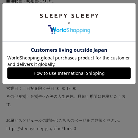
■領収書・明細書について
オンラインストアのご注文には、明細書の同梱はございません。
送り先様には金額のわかるものは入っておりません。
領収書をご希望のお客様は、マイページよりダウンロードしていただ
けます。
■商品のお届けスケジュールについて
ご注文受付メールの送信から1～3営業日以内(目安)にて商品を発送致
します。
営業日：土日祝を除く平日 10:00-17:00
その他夏期・冬期やGW等の大型連休、棚卸し期間は休業いたしま
す。
お届けスケジュールの詳細はこちらのページをご参照ください。
https://sleepysleepy.jp/f/faq#link_3