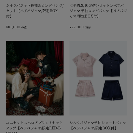
シルクパジャマ長袖＆ロングパンツ/
＜予約:8/10発送＞コットンベアパ
セット【ペアパジャマ/限定BOX
ジャマ 半袖ロングパンツ【ペアパジ
付】
ャマ/限定BOX付】
¥
81,000
¥
27,000
（税込）
（税込）
ユニセックスベロアプリントセット
シルクパジャマ半袖ショートパンツ
アップ【ペアパジャマ/限定RED-B
【ペアパジャマ/限定BOX付】