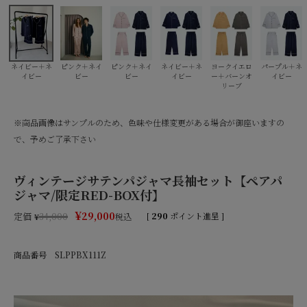
ネイビー＋ネ
ピンク＋ネイ
ピンク＋ネイ
ネイビー＋ネ
ヨークイエロ
パープル＋ネ
イビー
ビー
ビー
イビー
ー＋バーンオ
イビー
リーブ
※商品画像はサンプルのため、色味や仕様変更がある場合が御座いますの
で、予めご了承下さい
ヴィンテージサテンパジャマ長袖セット【ペアパ
ジャマ/限定RED-BOX付】
¥
29,000
定価
[
290
ポイント進呈 ]
¥
34,000
税込
商品番号
SLPPBX111Z