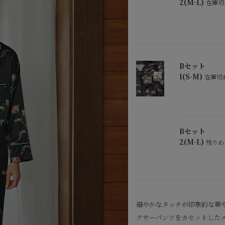
2(M-L)
在庫切
Bセット
1(S-M)
在庫切
Bセット
2(M-L)
残りわ
細やかなタッチが印象的な華
クサーパンツをカセットした