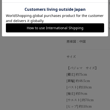
別地：ポリエステル95%、ポ
【ボクサーパンツ 】
身生地：ポリエステル60%、ナ
マチ部：ナイロン90% 、ポ
原産国：中国
サイズ
【パジャマ サイズ】
[着丈] 約75cm
[肩幅] 約48.5cm
[バスト] 約110cm
[袖丈] 約59cm
[ウエスト] 約70cm
[ヒップ] 約110cm