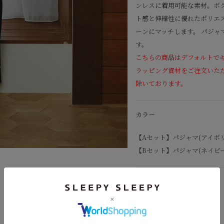
ンレスに着用可能な素材。ボ
ト感と伸縮性に優れたポリエ
ーンにマッチします。 パジャ
す。
こちらの商品はデフォルトで
ラッピング資材をご注文いた
除いております。
カラー
【Aセット】パジャマ(アイボリ
【Bセット】パジャマ(ネイビー
素材
【パジャマ】
表地：ポリエステル100%