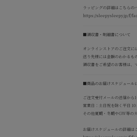
ラッピングの詳細はこちらの
https://sleepysleepy.jp/f/fa
■領収書・明細書について
オンラインストアのご注文に
送り先様には金額のわかるも
領収書をご希望のお客様は、
■商品のお届けスケジュール
ご注文受付メールの送信から1
営業日：土日祝を除く平日 10:00
その他夏期・冬期やGW等の
お届けスケジュールの詳細は