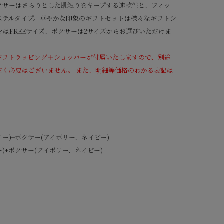
クサーはさらりとした肌触りをキープする速乾性と、フィッ
ステルタイプ。華やかな印象のギフトセットは様々なギフトシ
マはFREEサイズ、ボクサーは2サイズからお選びいただけま
ギフトラッピング＋ショッパーが付属いたしますので、別途
だく必要はございません。 また、明細等価格のわかる表記は
ー)+ボクサー(アイボリー、ネイビー)
)+ボクサー(アイボリー、ネイビー)