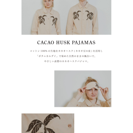
レッド・オレンジ系
パープル・ブルー系
柄プリント系
ストライプ系
ボーダー系
在庫なし商品
在庫なし商品を表示しない
商品番号/JANコード
並び順
新着順
登録順
価格が安い順
価格が高い順
優先度順