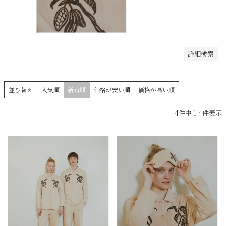
レビュー順
キーワードヒット順
検索
詳細検索
並び替え
人気順
新着順
価格が安い順
価格が高い順
4
件中
1
-
4
件表示