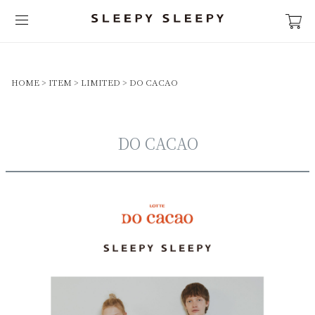
キーワード
HOME
ITEM
LIMITED
DO CACAO
価格
DO CACAO
〜
カラー
ネイビー系
ピンク系
ホワイト系
グレー系
ベージュ・ブラウン系
チャコール・ブラック系
グリーン系