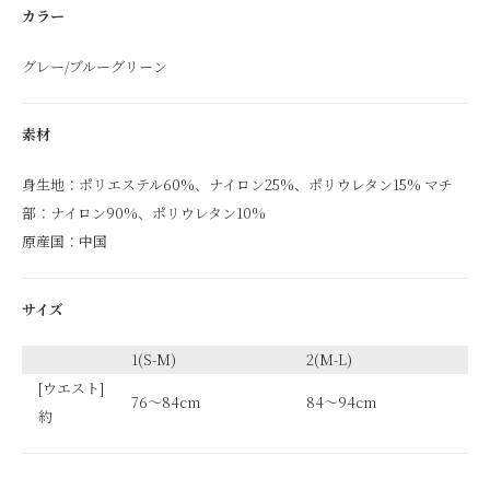
カラー
グレー/ブルーグリーン
素材
身生地：ポリエステル60%、ナイロン25%、ポリウレタン15% マチ
部：ナイロン90%、ポリウレタン10%
原産国：中国
サイズ
1(S-M)
2(M-L)
[ウエスト]
76～84cm
84～94cm
約