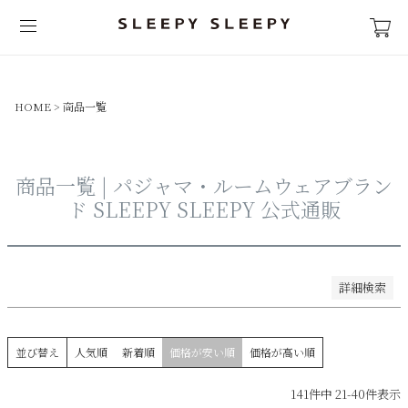
並び順
新着順
登録順
HOME
商品一覧
価格が安い順
価格が高い順
優先度順
商品一覧 | パジャマ・ルームウェアブラン
レビュー順
ド SLEEPY SLEEPY 公式通販
キーワードヒット順
検索
詳細検索
並び替え
人気順
新着順
価格が安い順
価格が高い順
141
件中
21
-
40
件表示