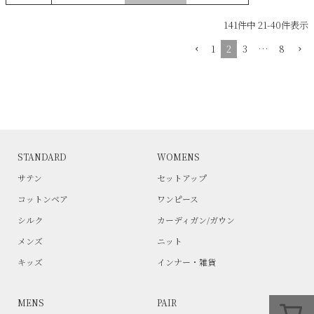
141
件中
21
-
40
件表示
1
2
3
…
8
STANDARD
WOMENS
サテン
セットアップ
コットンベア
ワンピース
シルク
カーディガン/ガウン
メンズ
ニット
キッズ
インナー・雑貨
MENS
PAIR