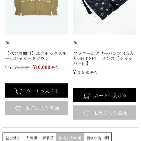
【ペア展開可】ユニセックスモ
フラワーボクサーパンツ 3点入
ールジャガードガウン
りGIFT SET メンズ【ショッ
パー付】
¥
10,000
定価
¥
15,000
税込
¥
10,500
税込
カートへ入れる
カートへ入れる
並び替え
人気順
新着順
価格が安い順
価格が高い順