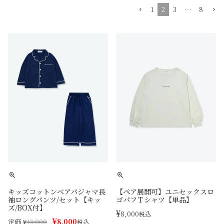
1
2
3
…
8
キッズコットンベアパジャマ長
【ペア展開可】ユニセックスロ
袖ロングパンツ/セット【キッ
ゴパフＴシャツ【単品】
ズ/BOX付】
¥
8,000
税込
¥
8,000
定価
¥
13,000
税込