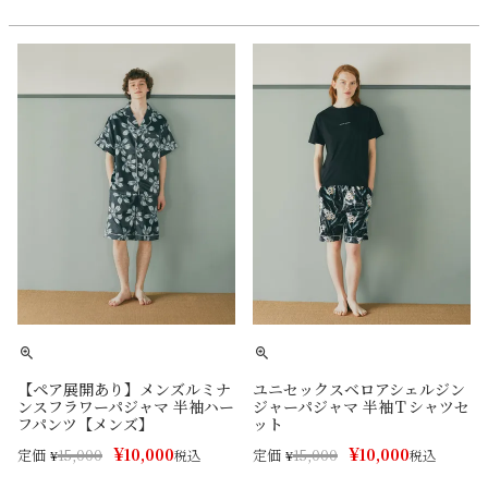
【ペア展開あり】メンズルミナ
ユニセックスベロアシェルジン
ンスフラワーパジャマ 半袖ハー
ジャーパジャマ 半袖Ｔシャツセ
フパンツ【メンズ】
ット
¥
¥
10,000
10,000
定価
定価
¥
15,000
税込
¥
15,000
税込