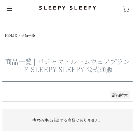
並び順
新着順
登録順
HOME
商品一覧
価格が安い順
価格が高い順
優先度順
商品一覧 | パジャマ・ルームウェアブラン
レビュー順
ド SLEEPY SLEEPY 公式通販
キーワードヒット順
検索
詳細検索
検索条件に該当する商品はありません。