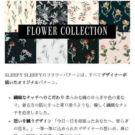
SLEEPY SLEEPYのフラワーパターンは、すべて
デザイナーが
描いたオリジナル
パターン。
繊細なタッチへのこだわり
柔らかな線のゆらぎや色の重な
り。着る方の肌にそっと寄り添うような、優しく繊細なタッ
チを追求しました。
想いを纏うデザイン
「今日一日を頑張ったあなたへ、安らぎ
の花を。」 一筆一筆に込められたデザイナーの想いが、身に