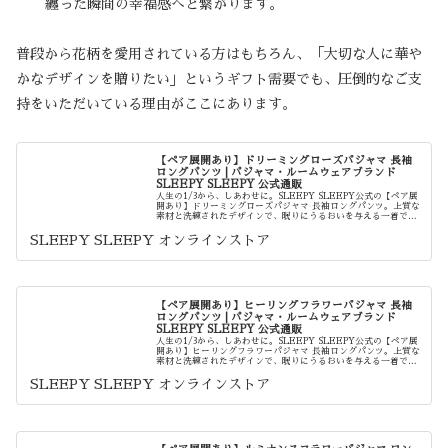
纏った瞬間の幸福感へと繋がります。
普段から花柄を愛用されている方はもちろん、「大切な人に華や
かなデザインを贈りたい」というギフト需要でも、圧倒的なご支
持をいただいている理由がここにあります。
【ペア展開あり】ドリーミングローズパジャマ 長袖
ロングパンツ | パジャマ・ルームウェアブランド
SLEEPY SLEEPY 公式通販
人生の1/3から、しあわせに。SLEEPY SLEEPY公式の【ペア展
開あり】ドリーミングローズパジャマ 長袖ロングパンツ。上質な
素材と洗練されたデザインで、眠りにうるおいを与える一着で
す。結婚祝いや記念日のギフトに最適なペアパジャマや限定...
SLEEPY SLEEPY オンラインストア
【ペア展開あり】ヒーリングフラワーパジャマ 長袖
ロングパンツ | パジャマ・ルームウェアブランド
SLEEPY SLEEPY 公式通販
人生の1/3から、しあわせに。SLEEPY SLEEPY公式の【ペア展
開あり】ヒーリングフラワーパジャマ 長袖ロングパンツ。上質な
素材と洗練されたデザインで、眠りにうるおいを与える一着で
す。結婚祝いや記念日のギフトに最適なペアパジャマや限定...
SLEEPY SLEEPY オンラインストア