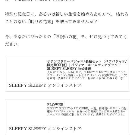
特別な記念日に、あるいは新しい生活を始めるあの方へ。 枯れる
ことのない「眠りの花束」を贈ってみませんか？
今、あなたにぴったりの「お祝いの花」を、ぜひ見つけてみてく
ださい。
サテンフラワーパジャマ/長袖セット【ペアパジャマ/
限定BOX付】 | パジャマ・ルームウェアブランド
SLEEPY SLEEPY 公式通販
人生の1/3から、しあわせに。SLEEPY SLEEPY公式のサテンフ
ラワーパジャマ/長袖セット【ペアパジャマ/限定BOX付】。上質
な素材と洗練されたデザインで、眠りにうるおいを与える一着で
す。結婚祝いや記念日のギフトに最適なペアパジャマや...
SLEEPY SLEEPY オンラインストア
FLOWER
SLEEPY SLEEPYの「FLOWER」一覧。結婚祝いやギフトに最
適なペアパジャマから、自分へのご褒美にぴったりの上質なルー
ムウェアまで幅広く取り揃えています。洗練されたデザインと最
高の着心地を。ギフトBOX入り商品も多数・1万円以上で...
SLEEPY SLEEPY オンラインストア