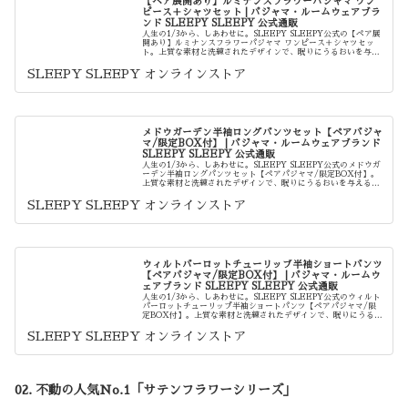
【ペア展開あり】ルミナンスフラワーパジャマ ワン
ピース＋シャツセット | パジャマ・ルームウェアブラ
ンド SLEEPY SLEEPY 公式通販
人生の1/3から、しあわせに。SLEEPY SLEEPY公式の【ペア展
開あり】ルミナンスフラワーパジャマ ワンピース＋シャツセッ
ト。上質な素材と洗練されたデザインで、眠りにうるおいを与え
る一着です。結婚祝いや記念日のギフトに最適なペアパジャ...
SLEEPY SLEEPY オンラインストア
メドウガーデン半袖ロングパンツセット【ペアパジャ
マ/限定BOX付】 | パジャマ・ルームウェアブランド
SLEEPY SLEEPY 公式通販
人生の1/3から、しあわせに。SLEEPY SLEEPY公式のメドウガ
ーデン半袖ロングパンツセット【ペアパジャマ/限定BOX付】。
上質な素材と洗練されたデザインで、眠りにうるおいを与える一
着です。結婚祝いや記念日のギフトに最適なペアパジャマ...
SLEEPY SLEEPY オンラインストア
ウィルトパーロットチューリップ半袖ショートパンツ
【ペアパジャマ/限定BOX付】 | パジャマ・ルームウ
ェアブランド SLEEPY SLEEPY 公式通販
人生の1/3から、しあわせに。SLEEPY SLEEPY公式のウィルト
パーロットチューリップ半袖ショートパンツ【ペアパジャマ/限
定BOX付】。上質な素材と洗練されたデザインで、眠りにうるお
いを与える一着です。結婚祝いや記念日のギフトに最適な...
SLEEPY SLEEPY オンラインストア
02. 不動の人気No.1「サテンフラワーシリーズ」