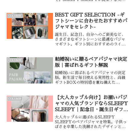
日ギフト。暑い夏を快適に過ごす接触冷
感素材や、母の日とお揃いで贈るペアギ
フトなど、お父さまの休息を彩るアイテ
BEST GIFT SELECTION -ギ
COLUMN
ムを厳選。
フトシーンに合わせたおすすめパ
ジャマをセレクト-
誕生日、記念日、自分へのご褒美など、
さまざまなギフトシーンに最適なパジャ
マギフト。ギフト別におすすめのライン
ナップとお選びいただく際のポイントを
ご紹介します。ただいまパジャマ¥5,000
OFFフェア開催中！初めてSLEEPY
結婚祝いに贈るペアパジャマ決定
COLUMN
SLEEPY...
版｜喜ばれるギフト解説
結婚祝いに喜ばれるペアパジャマの決定
版。新生活で毎日使える実用性と、高級
ギフトBOXの特別感を兼ね備えた
SLEEPY SLEEPYの人気セットを厳選
しました。失敗しないギフトマナーや、
サテン・フラワーなど相手に合わせた選
【大人カップル向け】お揃いパジ
COLUMN
び方を解説。
ャマの人気ブランドならSLEEPY
SLEEPY｜記念日・誕生日ギフト
に
大人カップルに選ばれるSLEEPY
SLEEPYのペアパジャマを特集。子供っ
ぽさを卒業した洗練されたデザインと、
上質なサテン・コットン素材が魅力で