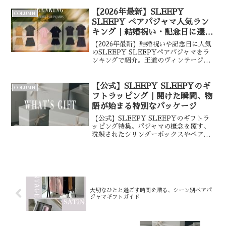
す。記念日や誕生日のサプライズに、二
人で過ごす時間を格上げする「外さな
【2026年最新】SLEEPY
COLUMN
い」ギフトをご紹介。
SLEEPY ペアパジャマ人気ラン
キング｜結婚祝い・記念日に選ば
れる極上のルームウェア
【2026年最新】結婚祝いや記念日に人気
のSLEEPY SLEEPYペアパジャマをラ
ンキングで紹介。王道のヴィンテージサ
テンや着心地抜群のコットン素材など、
大切な人と過ごす「ねむりの時間」を贅
沢にする極上のルームウェアを厳選。高
【公式】SLEEPY SLEEPYのギ
COLUMN
級感溢れる限定ギフトボックス付で贈り
フトラッピング｜開けた瞬間、物
物に最適です。
語が始まる特別なパッケージ
【公式】SLEEPY SLEEPYのギフトラ
ッピング特集。パジャマの概念を覆す、
洗練されたシリンダーボックスやペア専
用限定BOXをご紹介。開けた瞬間の感動
を約束するパッケージは、結婚祝いや大
切な記念日に最適です。巾着ラッピング
やのし対応など、ギフトの不安を解消し
ます。
大切なひとと過ごす時間を贈る、シーン別ペアパ
ジャマギフトガイド