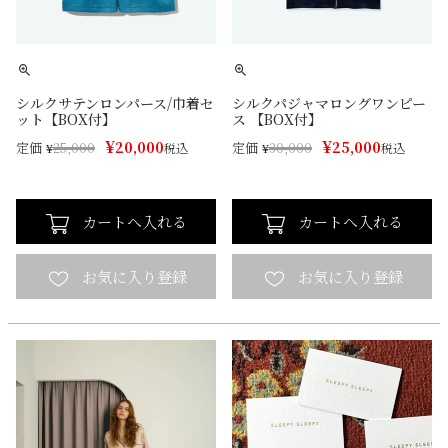
シルクサテンロンパース/巾着セ
シルクパジャマロングワンピー
ット【BOX付】
ス 【BOX付】
¥
¥
20,000
25,000
定価
定価
¥
25,000
税込
¥
30,000
税込
カートへ入れる
カートへ入れる