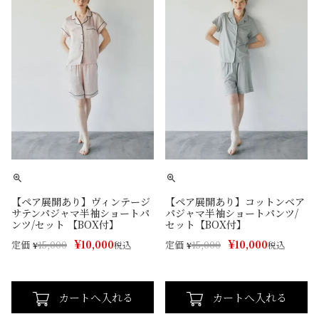
【ペア展開あり】ヴィンテージ
【ペア展開あり】コットンベア
サテンパジャマ半袖ショートパ
パジャマ半袖ショートパンツ/
ンツ/セット 【BOX付】
セット【BOX付】
¥
¥
10,000
10,000
定価
定価
¥
15,000
税込
¥
15,000
税込
カートへ入れる
カートへ入れる