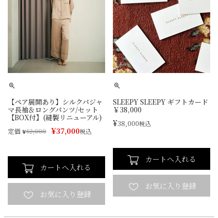
【ペア展開あり】シルクパジャ
SLEEPY SLEEPY ギフトカード
マ長袖＆ロングパンツ/セット
￥38,000
【BOX付】(縫製リニューアル)
¥
38,000
税込
¥
37,000
定価
¥
42,000
税込
カートへ入れる
カートへ入れる