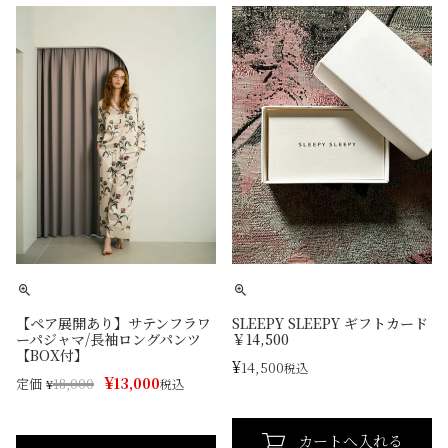
【ペア展開あり】サテンフラワ
SLEEPY SLEEPY ギフトカード
ーパジャマ/長袖ロングパンツ
￥14,500
【BOX付】
¥
14,500
税込
¥
13,000
定価
¥
18,000
税込
カートへ入れる