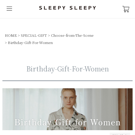
ボーダー系
在庫なし商品
在庫なし商品を表示しない
HOME
SPECIAL-GIFT
Choose-from-The-Scene
商品番号/JANコード
Birthday-Gift-For-Women
並び順
新着順
Birthday-Gift-For-Women
登録順
価格が安い順
価格が高い順
優先度順
レビュー順
キーワードヒット順
検索