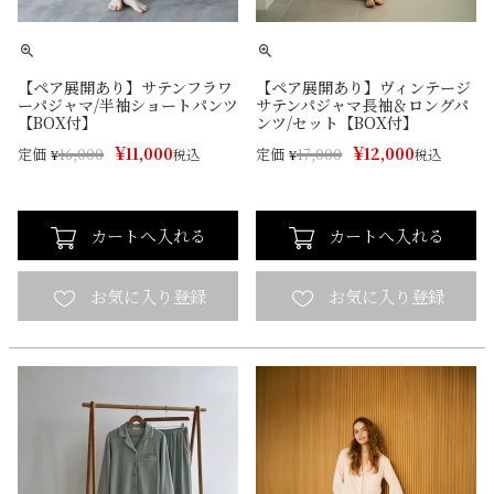
【ペア展開あり】サテンフラワ
【ペア展開あり】ヴィンテージ
ーパジャマ/半袖ショートパンツ
サテンパジャマ長袖＆ロングパ
【BOX付】
ンツ/セット【BOX付】
¥
¥
11,000
12,000
定価
定価
¥
16,000
税込
¥
17,000
税込
カートへ入れる
カートへ入れる