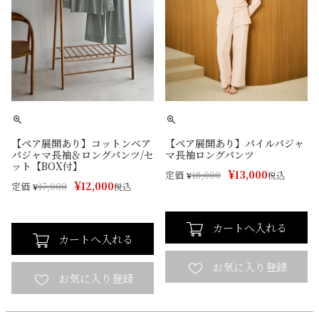
【ペア展開あり】コットンベア
【ペア展開あり】パイルパジャ
パジャマ長袖＆ロングパンツ/セ
マ長袖ロングパンツ
ット【BOX付】
¥
13,000
定価
¥
18,000
税込
¥
12,000
定価
¥
17,000
税込
カートへ入れる
カートへ入れる