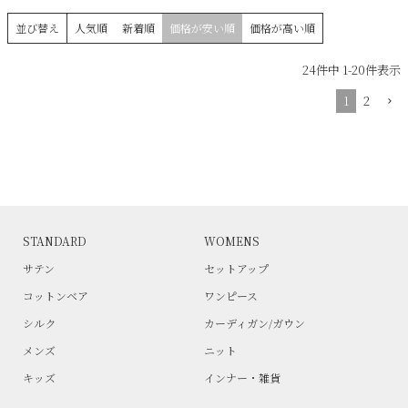
並び替え
人気順
新着順
価格が安い順
価格が高い順
24
件中
1
-
20
件表示
1
2
STANDARD
WOMENS
サテン
セットアップ
コットンベア
ワンピース
シルク
カーディガン/ガウン
メンズ
ニット
キッズ
インナー・雑貨