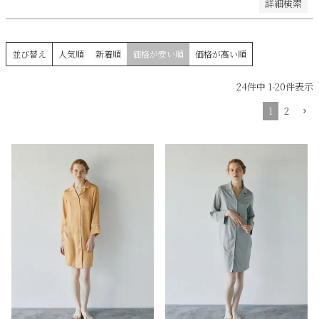
詳細検索
並び替え
人気順
新着順
価格が安い順
価格が高い順
24
件中
1
-
20
件表示
1
2