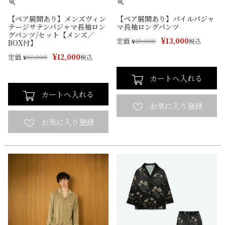
【ペア展開あり】メンズヴィン
【ペア展開あり】パイルパジャ
テージサテンパジャマ長袖ロン
マ長袖ロングパンツ
グパンツ/セット【メンズ／
¥
13,000
定価
¥
18,000
税込
BOX付】
¥
12,000
定価
¥
17,000
税込
カートへ入れる
カートへ入れる