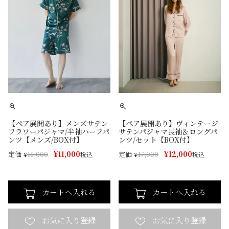
【ペア展開あり】メンズサテン
【ペア展開あり】ヴィンテージ
フラワーパジャマ/半袖ハーフパ
サテンパジャマ長袖＆ロングパ
ンツ【メンズ/BOX付】
ンツ/セット【BOX付】
¥
¥
11,000
12,000
定価
定価
¥
16,000
税込
¥
17,000
税込
カートへ入れる
カートへ入れる