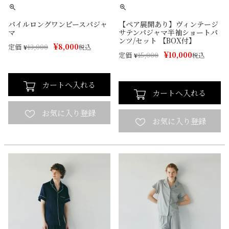
パイルロングワンピースパジャ
【ペア展開あり】ヴィンテージ
マ
サテンパジャマ半袖ショートパ
ンツ/セット 【BOX付】
¥
8,000
定価
¥
13,000
税込
¥
10,000
定価
¥
15,000
税込
カートへ入れる
カートへ入れる