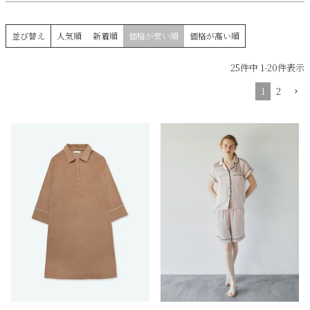
並び替え
人気順
新着順
価格が安い順
価格が高い順
25
件中
1
-
20
件表示
1
2