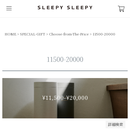
在庫なし商品
在庫なし商品を表示しない
商品番号/JANコード
HOME
SPECIAL-GIFT
Choose-from-The-Price
11500-20000
並び順
新着順
11500-20000
登録順
価格が安い順
価格が高い順
優先度順
レビュー順
キーワードヒット順
検索
詳細検索