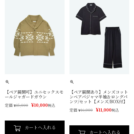
【ペア展開可】ユニセックスモ
【ペア展開あり】メンズコット
ールジャガードガウン
ンベアパジャマ半袖＆ロングパ
ンツ/セット【メンズ/BOX付】
¥
10,000
定価
¥
15,000
税込
¥
11,000
定価
¥
16,000
税込
カートへ入れる
カートへ入れる