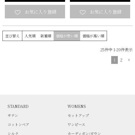
並び替え
人気順
新着順
価格が安い順
価格が高い順
25
件中
1
-
20
件表示
1
2
STANDARD
WOMENS
サテン
セットアップ
コットンベア
ワンピース
シルク
カーディガン/ガウン