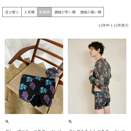
並び替え
人気順
新着順
価格が安い順
価格が高い順
13
件中
1
-
13
件表示