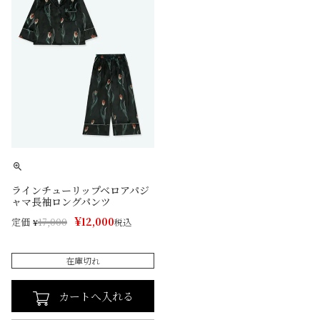
ラインチューリップベロアパジ
ャマ長袖ロングパンツ
¥
12,000
定価
¥
17,000
税込
在庫切れ
カートへ入れる