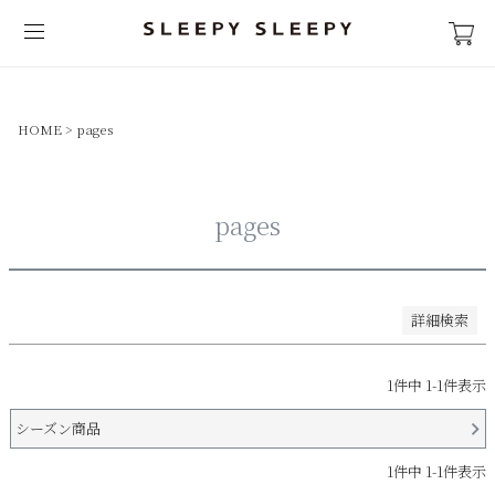
並び順
新着順
登録順
価格が安い順
HOME
pages
価格が高い順
優先度順
レビュー順
pages
キーワードヒット順
検索
詳細検索
1
件中
1
-
1
件表示
シーズン商品
1
件中
1
-
1
件表示